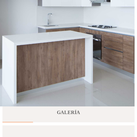
“emotional” demands. The CONDO line is the
combination of open and closed furniture, made of high
quality materials, which in an elegant way create a very
cozy atmosphere.
GALERÍA
ESTILOS DE PUERTA
ESPECIFICACIONES TÉCNICAS
EQUIPAMIENTO
GALERÍA