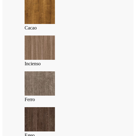
Cacao
Incienso
Ferro
Egeo