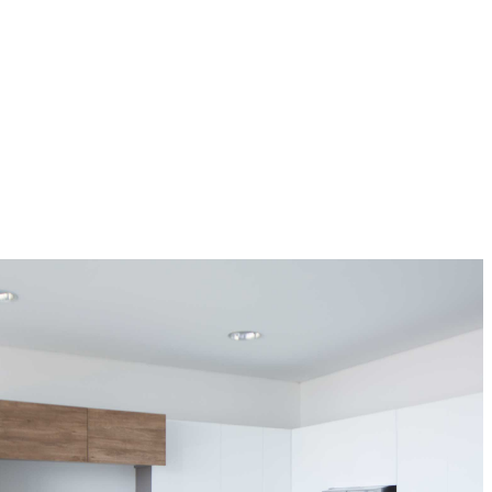
CONDO LINE KITCHENS
Ideal combination of functionality and hedonism to
respond not only to practical demands but also to