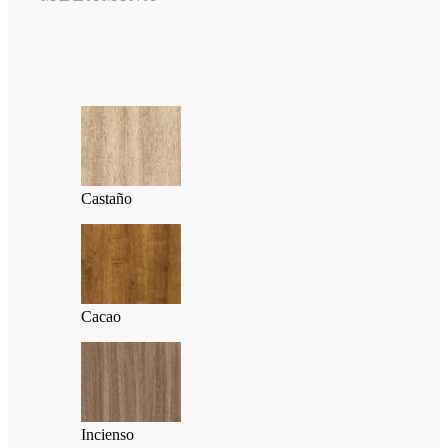
Castaño
Cacao
Incienso